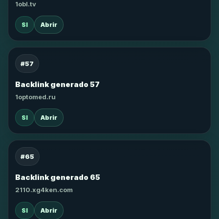
1obl.tv
SI
Abrir
#57
Backlink generado 57
1optomed.ru
SI
Abrir
#65
Backlink generado 65
2110.xg4ken.com
SI
Abrir