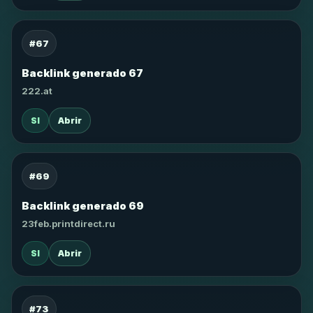
#67
Backlink generado 67
222.at
SI
Abrir
#69
Backlink generado 69
23feb.printdirect.ru
SI
Abrir
#73