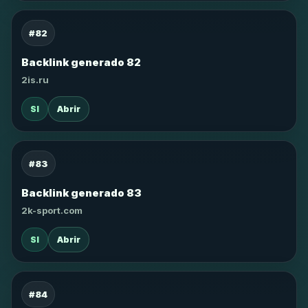
#82
Backlink generado 82
2is.ru
SI
Abrir
#83
Backlink generado 83
2k-sport.com
SI
Abrir
#84