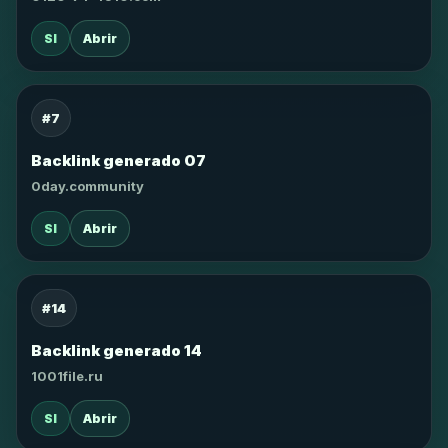
SI
Abrir
#7
Backlink generado 07
0day.community
SI
Abrir
#14
Backlink generado 14
1001file.ru
SI
Abrir