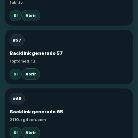
1obl.tv
SI
Abrir
#57
Backlink generado 57
1optomed.ru
SI
Abrir
#65
Backlink generado 65
2110.xg4ken.com
SI
Abrir