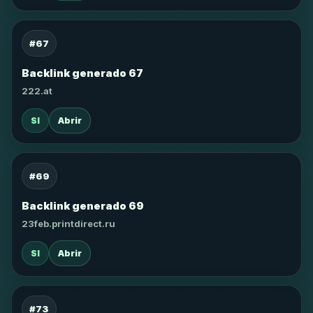
#67
Backlink generado 67
222.at
SI
Abrir
#69
Backlink generado 69
23feb.printdirect.ru
SI
Abrir
#73