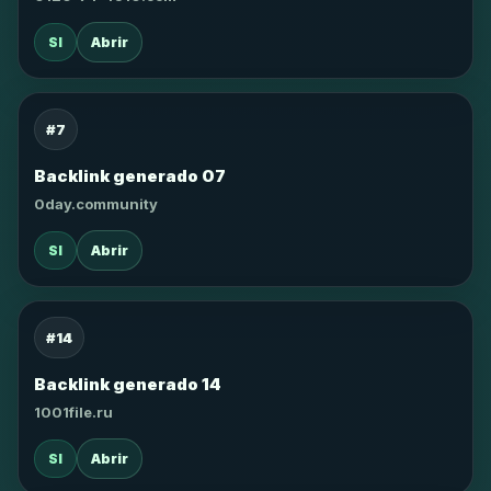
SI
Abrir
#7
Backlink generado 07
0day.community
SI
Abrir
#14
Backlink generado 14
1001file.ru
SI
Abrir