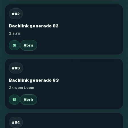
#82
Backlink generado 82
2is.ru
SI
Abrir
#83
Backlink generado 83
2k-sport.com
SI
Abrir
#84