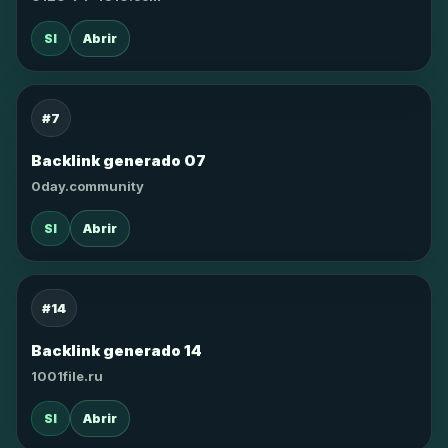
SI
Abrir
#7
Backlink generado 07
0day.community
SI
Abrir
#14
Backlink generado 14
1001file.ru
SI
Abrir