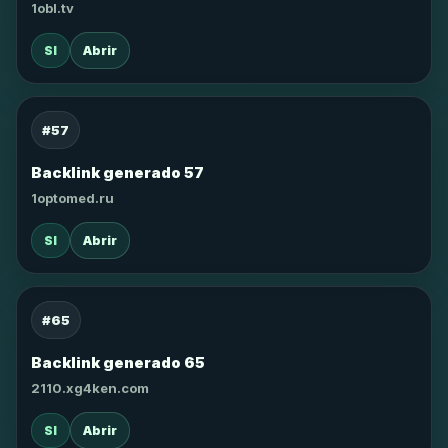
1obl.tv
SI
Abrir
#57
Backlink generado 57
1optomed.ru
SI
Abrir
#65
Backlink generado 65
2110.xg4ken.com
SI
Abrir