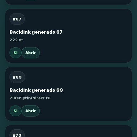
#67
Backlink generado 67
222.at
SI
Abrir
#69
Backlink generado 69
23feb.printdirect.ru
SI
Abrir
#73