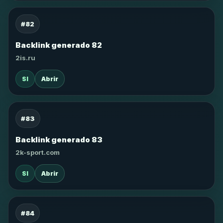
#82
Backlink generado 82
2is.ru
SI
Abrir
#83
Backlink generado 83
2k-sport.com
SI
Abrir
#84