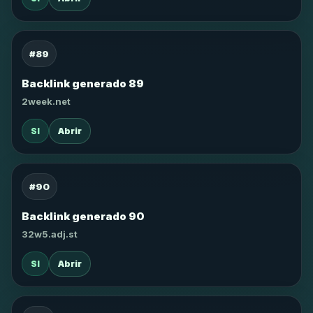
#89
Backlink generado 89
2week.net
SI
Abrir
#90
Backlink generado 90
32w5.adj.st
SI
Abrir