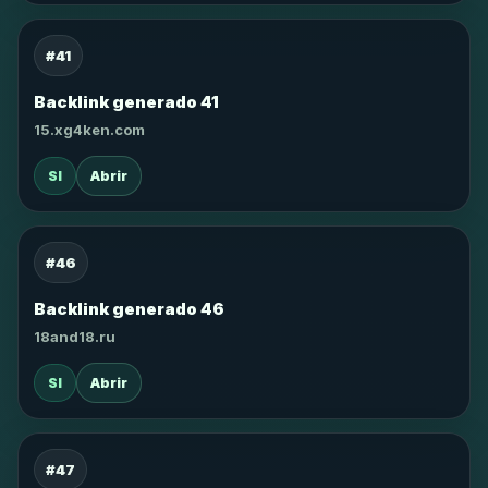
#41
Backlink generado 41
15.xg4ken.com
SI
Abrir
#46
Backlink generado 46
18and18.ru
SI
Abrir
#47