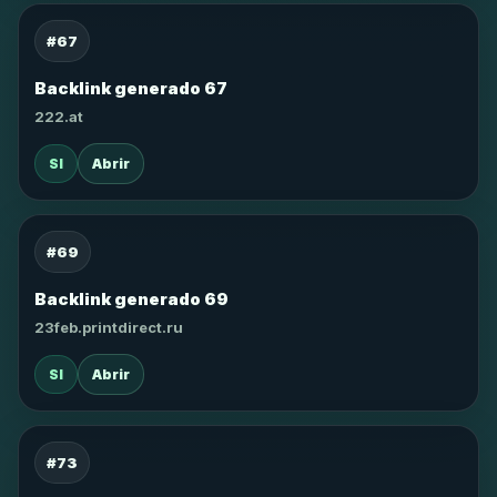
#67
Backlink generado 67
222.at
SI
Abrir
#69
Backlink generado 69
23feb.printdirect.ru
SI
Abrir
#73