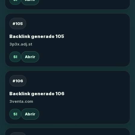
#105
Backlink generado 105
3p3x.adj.st
SI
Abrir
#106
Backlink generado 106
3venta.com
SI
Abrir