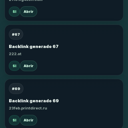
SI
Abrir
#67
Backlink generado 67
222.at
SI
Abrir
#69
Backlink generado 69
23feb.printdirect.ru
SI
Abrir