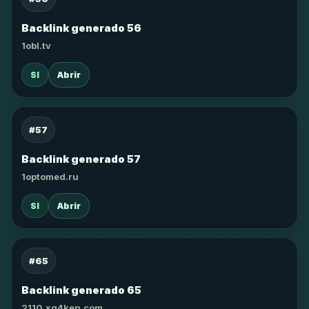
Backlink generado 56
1obl.tv
SI
Abrir
#57
Backlink generado 57
1optomed.ru
SI
Abrir
#65
Backlink generado 65
2110.xg4ken.com