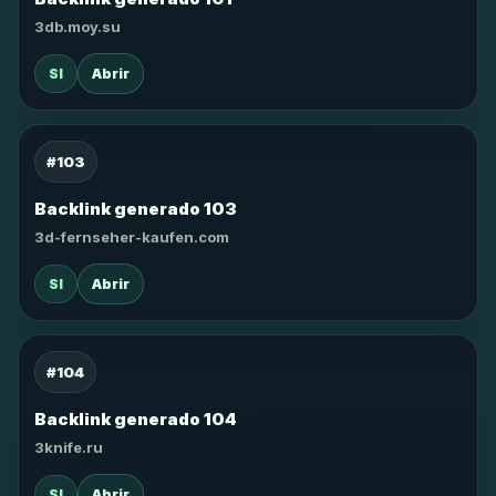
3db.moy.su
SI
Abrir
#103
Backlink generado 103
3d-fernseher-kaufen.com
SI
Abrir
#104
Backlink generado 104
3knife.ru
SI
Abrir