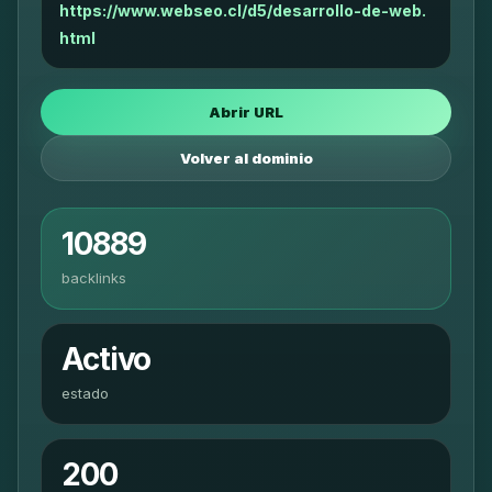
https://www.webseo.cl/d5/desarrollo-de-web.
html
Abrir URL
Volver al dominio
10889
backlinks
Activo
estado
200