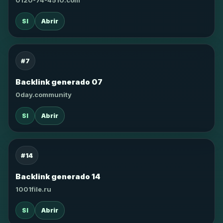
0120-74-4510.com
SI
Abrir
#7
Backlink generado 07
0day.community
SI
Abrir
#14
Backlink generado 14
1001file.ru
SI
Abrir