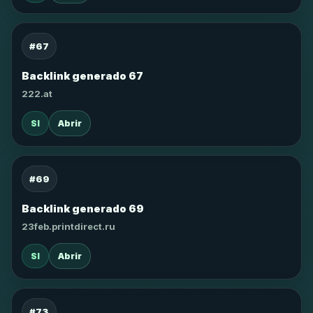
#67
Backlink generado 67
222.at
SI
Abrir
#69
Backlink generado 69
23feb.printdirect.ru
SI
Abrir
#73