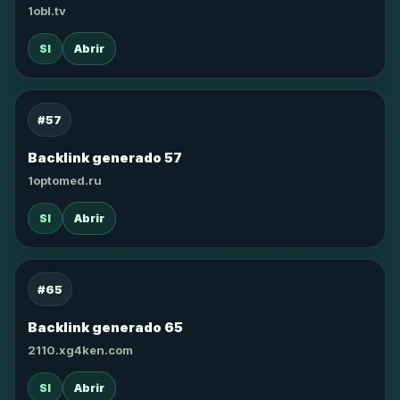
1obl.tv
SI
Abrir
#57
Backlink generado 57
1optomed.ru
SI
Abrir
#65
Backlink generado 65
2110.xg4ken.com
SI
Abrir