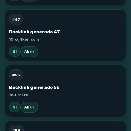
#47
Backlink generado 47
19.xg4ken.com
SI
Abrir
#55
Backlink generado 55
1c-ural.ru
SI
Abrir
#56