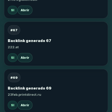
SI
Abrir
#67
Backlink generado 67
222.at
SI
Abrir
#69
Backlink generado 69
23feb.printdirect.ru
SI
Abrir