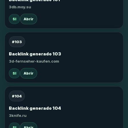
3db.moy.su
SI
Abrir
#103
Backlink generado 103
3d-fernseher-kaufen.com
SI
Abrir
#104
Backlink generado 104
3knife.ru
SI
Abrir