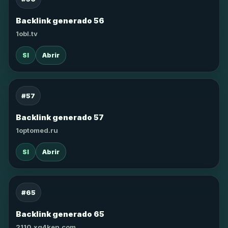
Backlink generado 56
1obl.tv
SI
Abrir
#57
Backlink generado 57
1optomed.ru
SI
Abrir
#65
Backlink generado 65
2110.xg4ken.com