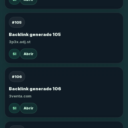
#105
Backlink generado 105
3p3x.adj.st
SI
Abrir
#106
Backlink generado 106
3venta.com
SI
Abrir