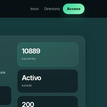
Inicio
Directorio
Acceso
10889
backlinks
 una
Activo
estado
200