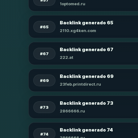
1optomed.ru
Backlink generado 65
#65
2110.xg4ken.com
Backlink generado 67
#67
222.at
Backlink generado 69
#69
23feb.printdirect.ru
Backlink generado 73
#73
2866666.ru
Backlink generado 74
#74
2866666.ru