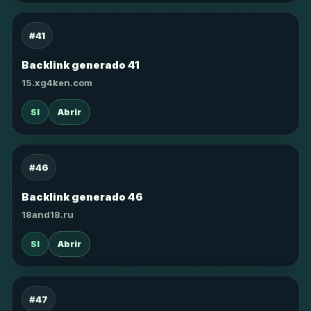
#41
Backlink generado 41
15.xg4ken.com
SI
Abrir
#46
Backlink generado 46
18and18.ru
SI
Abrir
#47