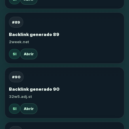
#89
Backlink generado 89
2week.net
SI
Abrir
#90
Backlink generado 90
32w5.adj.st
SI
Abrir