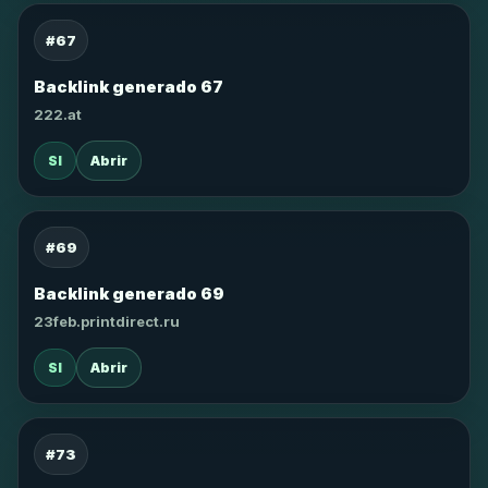
#67
Backlink generado 67
222.at
SI
Abrir
#69
Backlink generado 69
23feb.printdirect.ru
SI
Abrir
#73