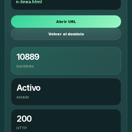
n-linea.html
Abrir URL
Volver al dominio
10889
backlinks
Activo
estado
200
HTTP