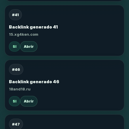
#41
Backlink generado 41
15.xg4ken.com
SI
Abrir
#46
Backlink generado 46
18and18.ru
SI
Abrir
#47