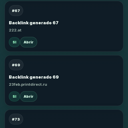
#67
Backlink generado 67
222.at
SI
Abrir
#69
Backlink generado 69
23feb.printdirect.ru
SI
Abrir
#73