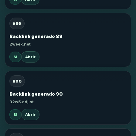
#89
Backlink generado 89
2week.net
SI
Abrir
#90
Backlink generado 90
32w5.adj.st
SI
Abrir