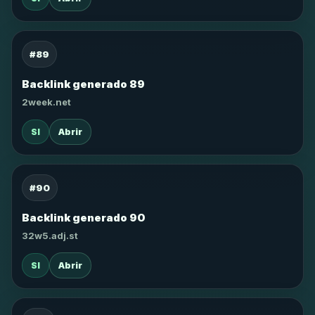
#89
Backlink generado 89
2week.net
SI
Abrir
#90
Backlink generado 90
32w5.adj.st
SI
Abrir