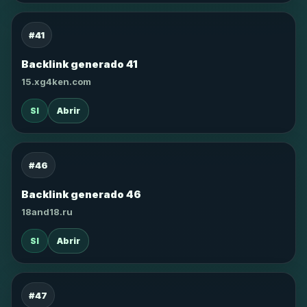
#41
Backlink generado 41
15.xg4ken.com
SI
Abrir
#46
Backlink generado 46
18and18.ru
SI
Abrir
#47