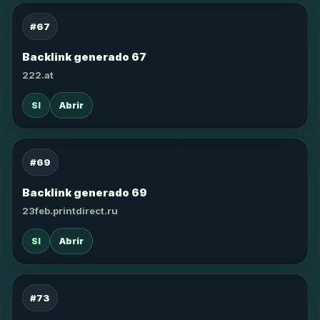
#67
Backlink generado 67
222.at
SI
Abrir
#69
Backlink generado 69
23feb.printdirect.ru
SI
Abrir
#73