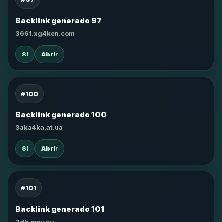
Backlink generado 97
3661.xg4ken.com
SI
Abrir
#100
Backlink generado 100
3aka4ka.at.ua
SI
Abrir
#101
Backlink generado 101
3db.moy.su