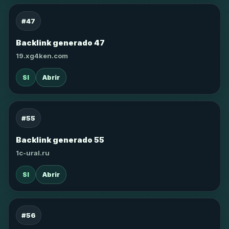
#47
Backlink generado 47
19.xg4ken.com
SI
Abrir
#55
Backlink generado 55
1c-ural.ru
SI
Abrir
#56