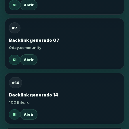
SI
Abrir
#7
Backlink generado 07
0day.community
SI
Abrir
#14
Backlink generado 14
1001file.ru
SI
Abrir