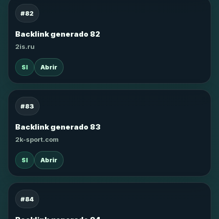
#82
Backlink generado 82
2is.ru
SI
Abrir
#83
Backlink generado 83
2k-sport.com
SI
Abrir
#84