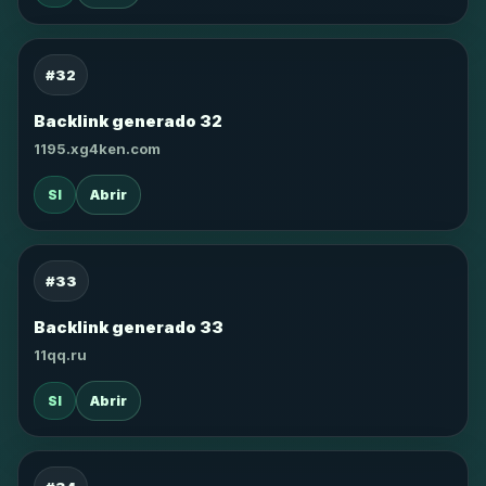
#32
Backlink generado 32
1195.xg4ken.com
SI
Abrir
#33
Backlink generado 33
11qq.ru
SI
Abrir