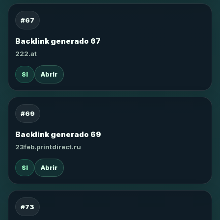
#67
Backlink generado 67
222.at
SI
Abrir
#69
Backlink generado 69
23feb.printdirect.ru
SI
Abrir
#73