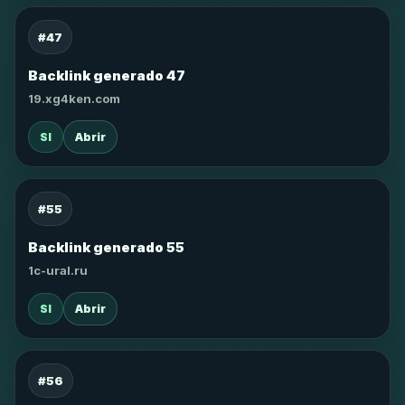
#47
Backlink generado 47
19.xg4ken.com
SI
Abrir
#55
Backlink generado 55
1c-ural.ru
SI
Abrir
#56