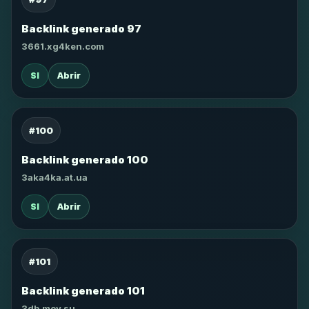
Backlink generado 97
3661.xg4ken.com
SI
Abrir
#100
Backlink generado 100
3aka4ka.at.ua
SI
Abrir
#101
Backlink generado 101
3db.moy.su