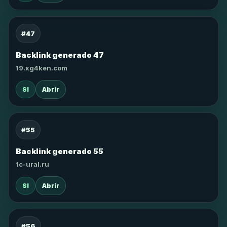
#47
Backlink generado 47
19.xg4ken.com
SI
Abrir
#55
Backlink generado 55
1c-ural.ru
SI
Abrir
#56