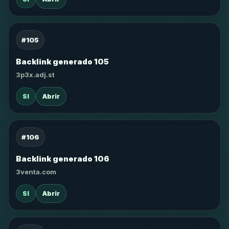
#105
Backlink generado 105
3p3x.adj.st
SI
Abrir
#106
Backlink generado 106
3venta.com
SI
Abrir