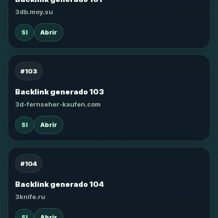
3db.moy.su
SI
Abrir
#103
Backlink generado 103
3d-fernseher-kaufen.com
SI
Abrir
#104
Backlink generado 104
3knife.ru
SI
Abrir