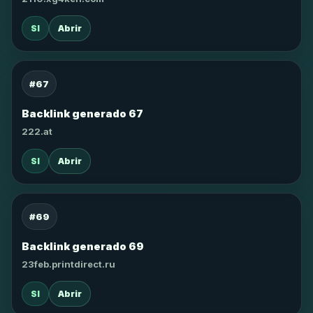
SI
Abrir
#67
Backlink generado 67
222.at
SI
Abrir
#69
Backlink generado 69
23feb.printdirect.ru
SI
Abrir