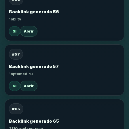
Backlink generado 56
1obl.tv
SI
Abrir
#57
Backlink generado 57
1optomed.ru
SI
Abrir
#65
Backlink generado 65
2110.xg4ken.com