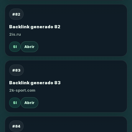
#82
Backlink generado 82
2is.ru
SI
Abrir
#83
Backlink generado 83
2k-sport.com
SI
Abrir
#84