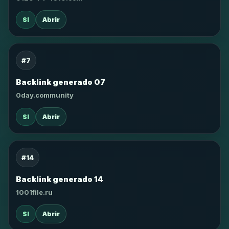
SI
Abrir
#7
Backlink generado 07
0day.community
SI
Abrir
#14
Backlink generado 14
1001file.ru
SI
Abrir