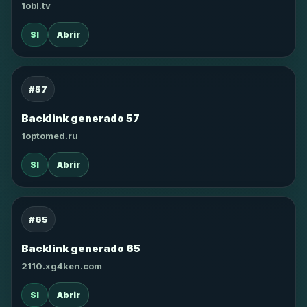
1obl.tv
SI
Abrir
#57
Backlink generado 57
1optomed.ru
SI
Abrir
#65
Backlink generado 65
2110.xg4ken.com
SI
Abrir