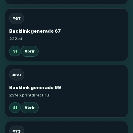
#67
Backlink generado 67
222.at
SI
Abrir
#69
Backlink generado 69
23feb.printdirect.ru
SI
Abrir
#73