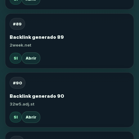
#89
Backlink generado 89
2week.net
SI
Abrir
#90
Backlink generado 90
32w5.adj.st
SI
Abrir