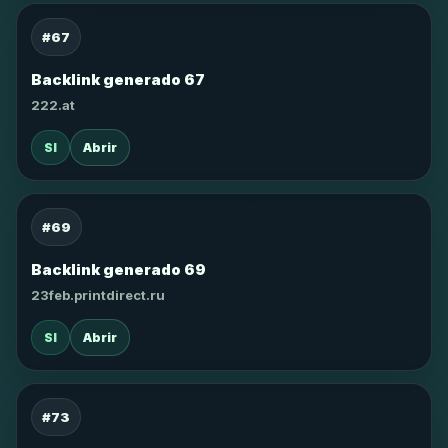
#67
Backlink generado 67
222.at
SI
Abrir
#69
Backlink generado 69
23feb.printdirect.ru
SI
Abrir
#73