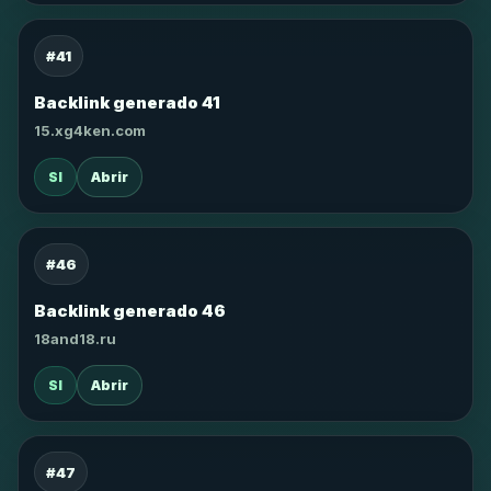
#41
Backlink generado 41
15.xg4ken.com
SI
Abrir
#46
Backlink generado 46
18and18.ru
SI
Abrir
#47