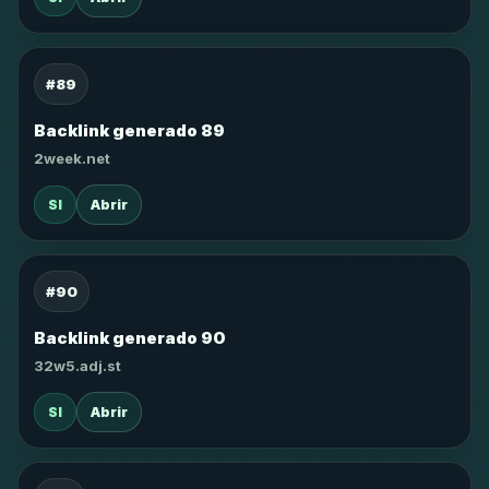
#89
Backlink generado 89
2week.net
SI
Abrir
#90
Backlink generado 90
32w5.adj.st
SI
Abrir