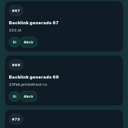
#67
Backlink generado 67
222.at
SI
Abrir
#69
Backlink generado 69
23feb.printdirect.ru
SI
Abrir
#73