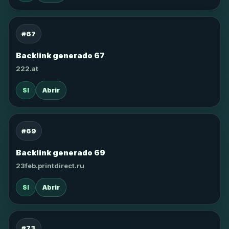
#67
Backlink generado 67
222.at
SI
Abrir
#69
Backlink generado 69
23feb.printdirect.ru
SI
Abrir
#73