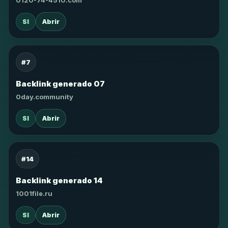
0120-74-4510.com
SI
Abrir
#7
Backlink generado 07
0day.community
SI
Abrir
#14
Backlink generado 14
1001file.ru
SI
Abrir