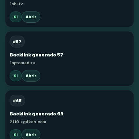
1obl.tv
SI
Abrir
#57
Backlink generado 57
1optomed.ru
SI
Abrir
#65
Backlink generado 65
2110.xg4ken.com
SI
Abrir