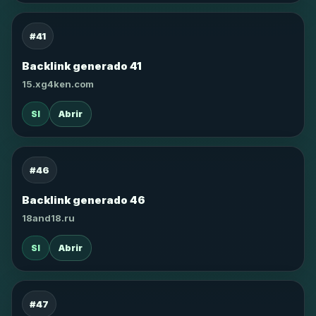
#41
Backlink generado 41
15.xg4ken.com
SI
Abrir
#46
Backlink generado 46
18and18.ru
SI
Abrir
#47