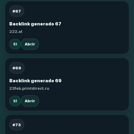
#67
Backlink generado 67
222.at
SI
Abrir
#69
Backlink generado 69
23feb.printdirect.ru
SI
Abrir
#73