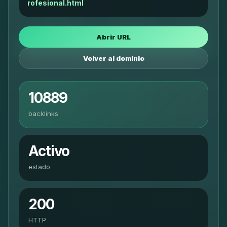
rofesional.html
Abrir URL
Volver al dominio
10889
backlinks
Activo
estado
200
HTTP