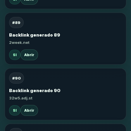
#89
Backlink generado 89
2week.net
SI
Abrir
#90
Backlink generado 90
32w5.adj.st
SI
Abrir