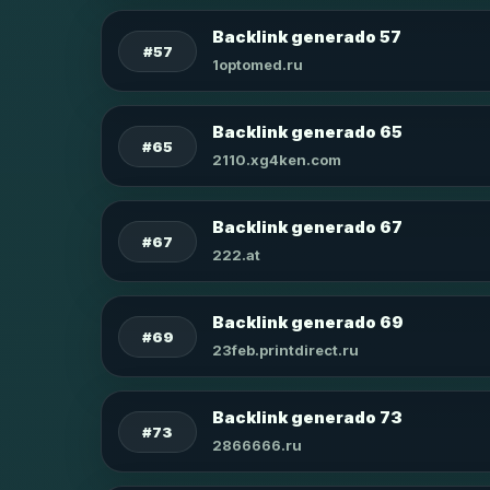
Backlink generado 57
#57
1optomed.ru
Backlink generado 65
#65
2110.xg4ken.com
Backlink generado 67
#67
222.at
Backlink generado 69
#69
23feb.printdirect.ru
Backlink generado 73
#73
2866666.ru