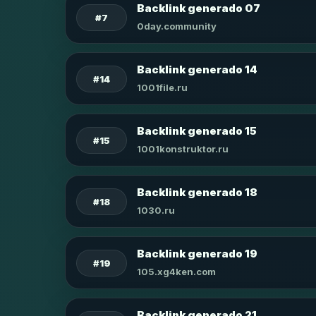
Backlink generado 07
#7
0day.community
Backlink generado 14
#14
1001file.ru
Backlink generado 15
#15
1001konstruktor.ru
Backlink generado 18
#18
1030.ru
Backlink generado 19
#19
105.xg4ken.com
Backlink generado 21