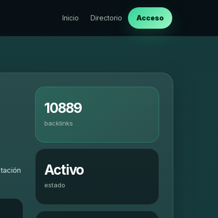
Inicio
Directorio
Acceso
10889
backlinks
Activo
ntación
estado