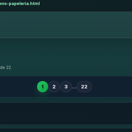
eno-papeleria.html
de 22.
1
2
3
…
22