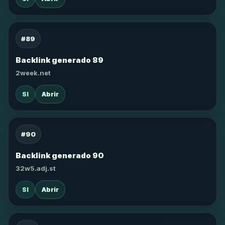
#89
Backlink generado 89
2week.net
SI
Abrir
#90
Backlink generado 90
32w5.adj.st
SI
Abrir