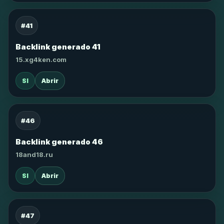
#41
Backlink generado 41
15.xg4ken.com
SI
Abrir
#46
Backlink generado 46
18and18.ru
SI
Abrir
#47