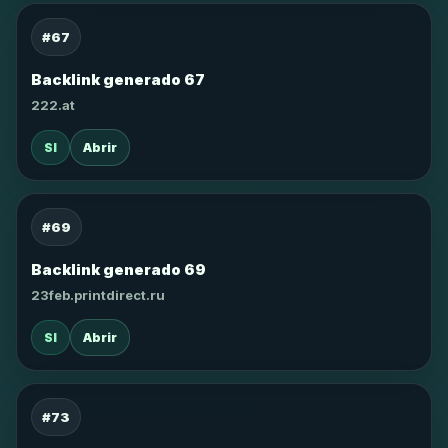
#67
Backlink generado 67
222.at
SI
Abrir
#69
Backlink generado 69
23feb.printdirect.ru
SI
Abrir
#73