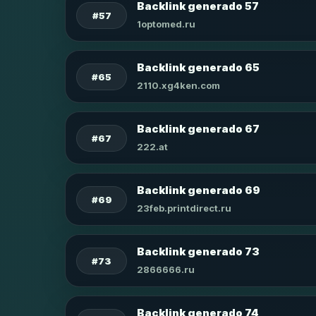
Backlink generado 57
#57
1optomed.ru
Backlink generado 65
#65
2110.xg4ken.com
Backlink generado 67
#67
222.at
Backlink generado 69
#69
23feb.printdirect.ru
Backlink generado 73
#73
2866666.ru
Backlink generado 74