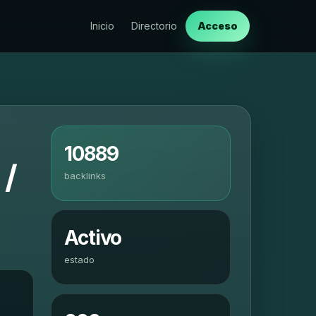
Inicio
Directorio
Acceso
10889
 /
backlinks
Activo
estado