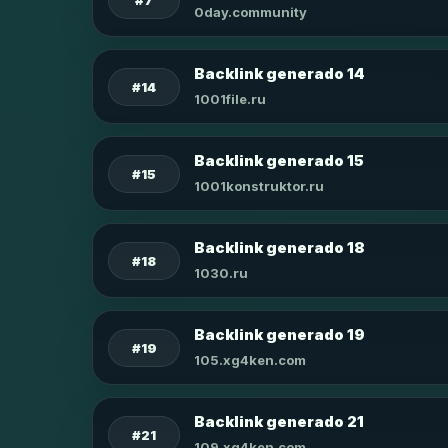
0day.community
Backlink generado 14
#14
1001file.ru
Backlink generado 15
#15
1001konstruktor.ru
Backlink generado 18
#18
1030.ru
Backlink generado 19
#19
105.xg4ken.com
Backlink generado 21
#21
109.xg4ken.com