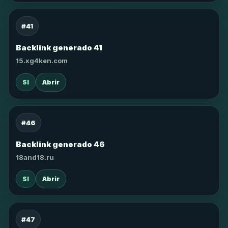
#41
Backlink generado 41
15.xg4ken.com
SI
Abrir
#46
Backlink generado 46
18and18.ru
SI
Abrir
#47