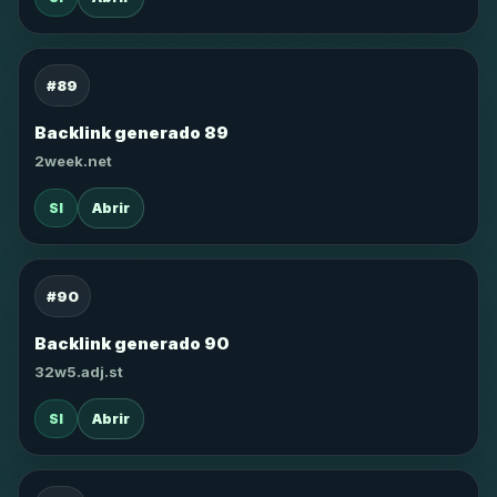
#89
Backlink generado 89
2week.net
SI
Abrir
#90
Backlink generado 90
32w5.adj.st
SI
Abrir