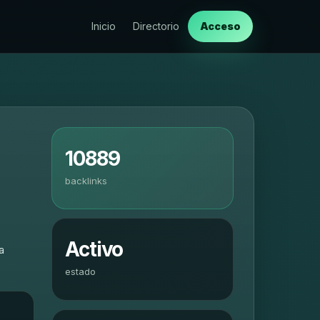
Inicio
Directorio
Acceso
10889
-
backlinks
Activo
a
estado