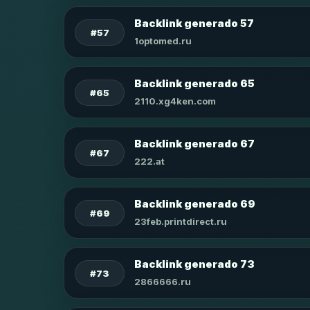
Backlink generado 57
#57
1optomed.ru
Backlink generado 65
#65
2110.xg4ken.com
Backlink generado 67
#67
222.at
Backlink generado 69
#69
23feb.printdirect.ru
Backlink generado 73
#73
2866666.ru