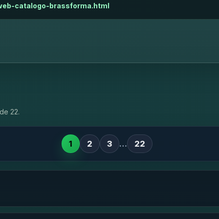
-web-catalogo-brassforma.html
de 22.
1
2
3
…
22