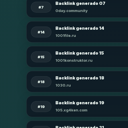
Backlink generado 07
#7
0day.community
Backlink generado 14
#14
1001file.ru
Backlink generado 15
#15
1001konstruktor.ru
Backlink generado 18
#18
1030.ru
Backlink generado 19
#19
105.xg4ken.com
Backlink generado 21