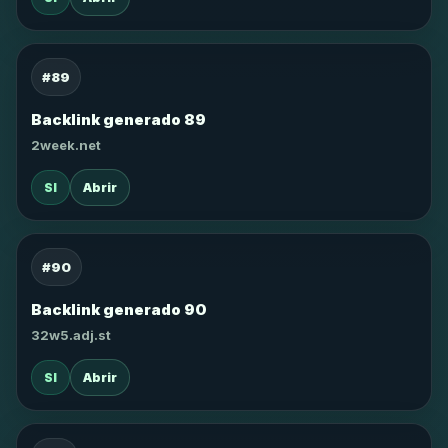
#89
Backlink generado 89
2week.net
SI
Abrir
#90
Backlink generado 90
32w5.adj.st
SI
Abrir