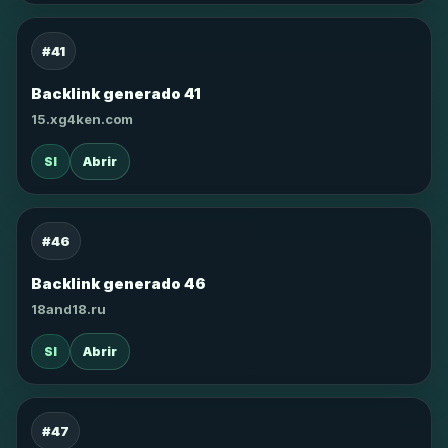
#41
Backlink generado 41
15.xg4ken.com
SI
Abrir
#46
Backlink generado 46
18and18.ru
SI
Abrir
#47