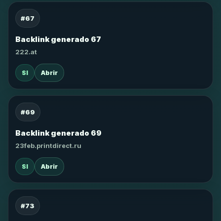
#67
Backlink generado 67
222.at
SI
Abrir
#69
Backlink generado 69
23feb.printdirect.ru
SI
Abrir
#73