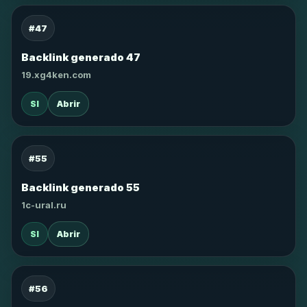
#47
Backlink generado 47
19.xg4ken.com
SI
Abrir
#55
Backlink generado 55
1c-ural.ru
SI
Abrir
#56