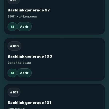
Backlink generado 97
3661.xg4ken.com
SI
Abrir
#100
Backlink generado 100
3aka4ka.at.ua
SI
Abrir
#101
Backlink generado 101
3db.moy.su