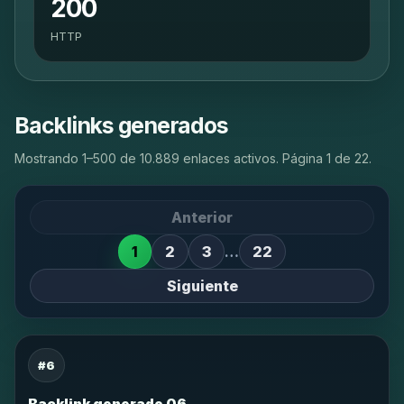
200
HTTP
Backlinks generados
Mostrando 1–500 de 10.889 enlaces activos. Página 1 de 22.
Anterior
1
2
3
…
22
Siguiente
#6
Backlink generado 06