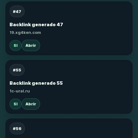
#47
Backlink generado 47
19.xg4ken.com
SI
Abrir
#55
Backlink generado 55
1c-ural.ru
SI
Abrir
#56