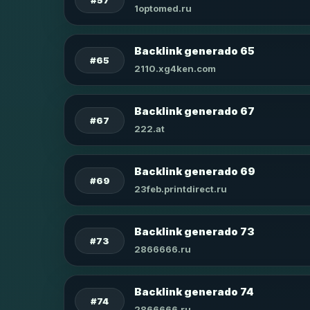
1optomed.ru
Backlink generado 65
#65
2110.xg4ken.com
Backlink generado 67
#67
222.at
Backlink generado 69
#69
23feb.printdirect.ru
Backlink generado 73
#73
2866666.ru
Backlink generado 74
#74
2866666.ru