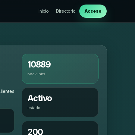
Inicio
Directorio
Acceso
10889
backlinks
lientes
Activo
estado
200