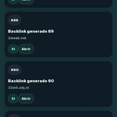
#89
Backlink generado 89
2week.net
SI
Abrir
#90
Backlink generado 90
32w5.adj.st
SI
Abrir