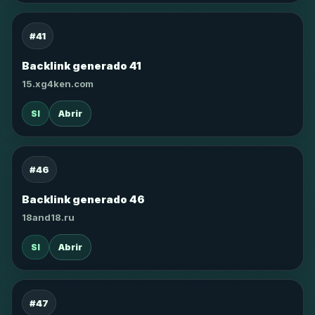
#41
Backlink generado 41
15.xg4ken.com
SI
Abrir
#46
Backlink generado 46
18and18.ru
SI
Abrir
#47