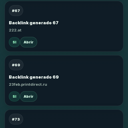
#67
Backlink generado 67
222.at
SI
Abrir
#69
Backlink generado 69
23feb.printdirect.ru
SI
Abrir
#73