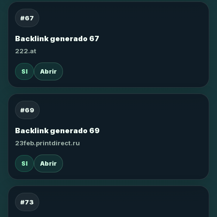
#67
Backlink generado 67
222.at
SI
Abrir
#69
Backlink generado 69
23feb.printdirect.ru
SI
Abrir
#73