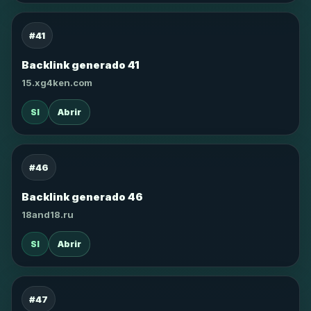
#41
Backlink generado 41
15.xg4ken.com
SI
Abrir
#46
Backlink generado 46
18and18.ru
SI
Abrir
#47