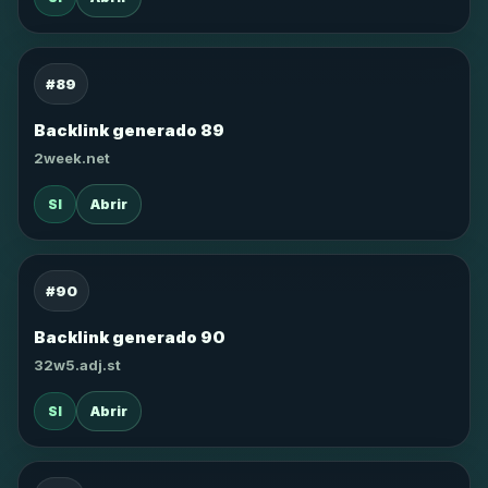
#89
Backlink generado 89
2week.net
SI
Abrir
#90
Backlink generado 90
32w5.adj.st
SI
Abrir