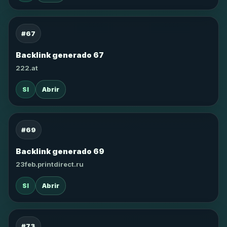
#67
Backlink generado 67
222.at
SI
Abrir
#69
Backlink generado 69
23feb.printdirect.ru
SI
Abrir
#73