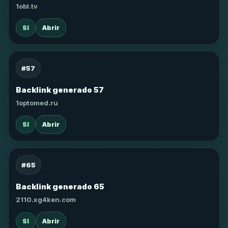
1obl.tv
SI
Abrir
#57
Backlink generado 57
1optomed.ru
SI
Abrir
#65
Backlink generado 65
2110.xg4ken.com
SI
Abrir