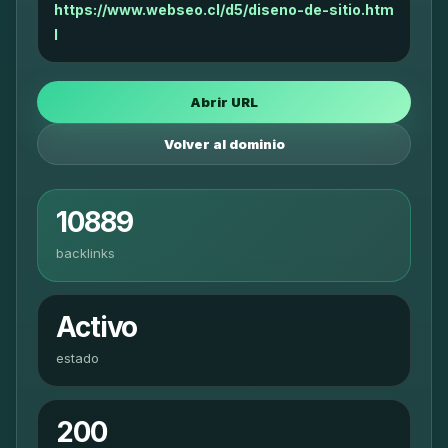
https://www.webseo.cl/d5/diseno-de-sitio.htm
l
Abrir URL
Volver al dominio
10889
backlinks
Activo
estado
200