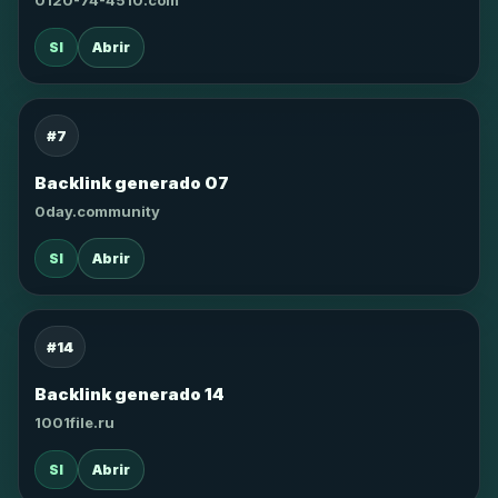
0120-74-4510.com
SI
Abrir
#7
Backlink generado 07
0day.community
SI
Abrir
#14
Backlink generado 14
1001file.ru
SI
Abrir