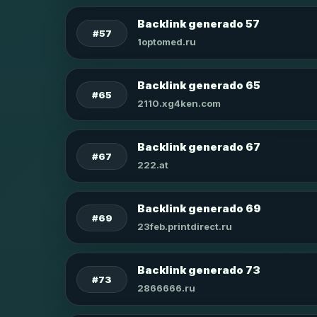
Backlink generado 57
#57
1optomed.ru
Backlink generado 65
#65
2110.xg4ken.com
Backlink generado 67
#67
222.at
Backlink generado 69
#69
23feb.printdirect.ru
Backlink generado 73
#73
2866666.ru