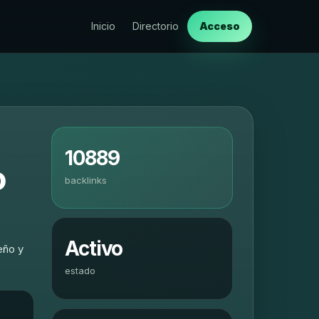
Inicio
Directorio
Acceso
10889
o
backlinks
Activo
eño y
estado