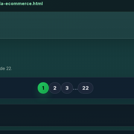
nda-ecommerce.html
de 22.
1
2
3
…
22