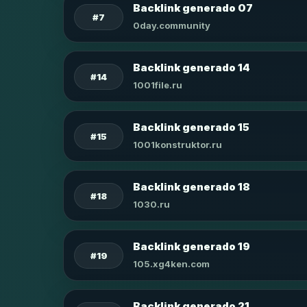
Backlink generado 07
#7
0day.community
Backlink generado 14
#14
1001file.ru
Backlink generado 15
#15
1001konstruktor.ru
Backlink generado 18
#18
1030.ru
Backlink generado 19
#19
105.xg4ken.com
Backlink generado 21