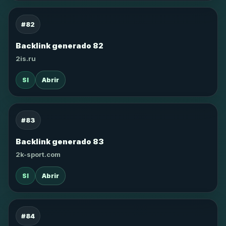
#82
Backlink generado 82
2is.ru
SI
Abrir
#83
Backlink generado 83
2k-sport.com
SI
Abrir
#84