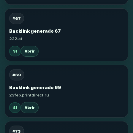
#67
Backlink generado 67
222.at
SI
Abrir
#69
Backlink generado 69
23feb.printdirect.ru
SI
Abrir
#73