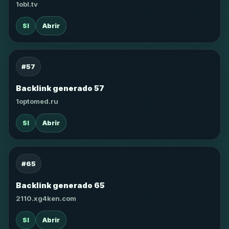
1obl.tv
SI
Abrir
#57
Backlink generado 57
1optomed.ru
SI
Abrir
#65
Backlink generado 65
2110.xg4ken.com
SI
Abrir