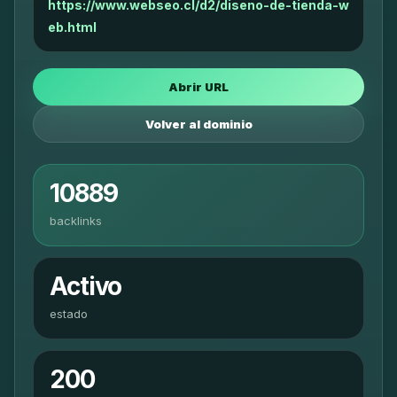
https://www.webseo.cl/d2/diseno-de-tienda-w
eb.html
Abrir URL
Volver al dominio
10889
backlinks
Activo
estado
200