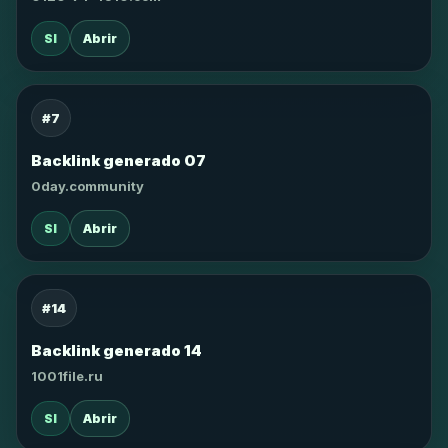
SI
Abrir
#7
Backlink generado 07
0day.community
SI
Abrir
#14
Backlink generado 14
1001file.ru
SI
Abrir