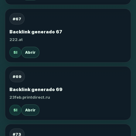
#67
Backlink generado 67
222.at
SI
Abrir
#69
Backlink generado 69
23feb.printdirect.ru
SI
Abrir
#73