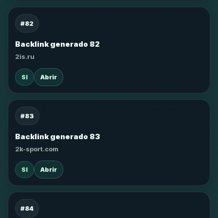
#82
Backlink generado 82
2is.ru
SI
Abrir
#83
Backlink generado 83
2k-sport.com
SI
Abrir
#84