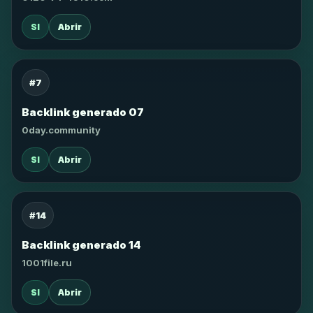
SI
Abrir
#7
Backlink generado 07
0day.community
SI
Abrir
#14
Backlink generado 14
1001file.ru
SI
Abrir