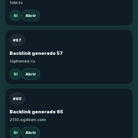
1obl.tv
SI
Abrir
#57
Backlink generado 57
1optomed.ru
SI
Abrir
#65
Backlink generado 65
2110.xg4ken.com
SI
Abrir