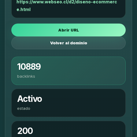
https://www.webseo.cl/d2/diseno-ecommerc
e.html
Abrir URL
Volver al dominio
10889
backlinks
Activo
estado
200