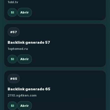
1obl.tv
SI
Abrir
#57
Backlink generado 57
1optomed.ru
SI
Abrir
#65
Backlink generado 65
2110.xg4ken.com
SI
Abrir