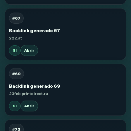
#67
Backlink generado 67
222.at
SI
Abrir
#69
Backlink generado 69
23feb.printdirect.ru
SI
Abrir
#73