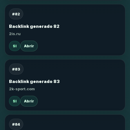
#82
Backlink generado 82
2is.ru
SI
Abrir
#83
Backlink generado 83
2k-sport.com
SI
Abrir
#84