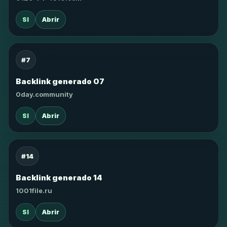
SI
Abrir
#7
Backlink generado 07
0day.community
SI
Abrir
#14
Backlink generado 14
1001file.ru
SI
Abrir