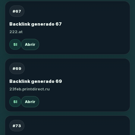
#67
Backlink generado 67
222.at
SI
Abrir
#69
Backlink generado 69
23feb.printdirect.ru
SI
Abrir
#73