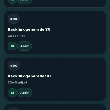
#89
Backlink generado 89
2week.net
SI
Abrir
#90
Backlink generado 90
32w5.adj.st
SI
Abrir