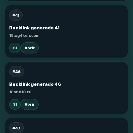
#41
Backlink generado 41
15.xg4ken.com
SI
Abrir
#46
Backlink generado 46
18and18.ru
SI
Abrir
#47