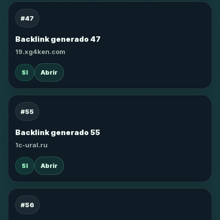
#47
Backlink generado 47
19.xg4ken.com
SI
Abrir
#55
Backlink generado 55
1c-ural.ru
SI
Abrir
#56