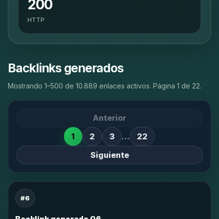
200
HTTP
Backlinks generados
Mostrando 1–500 de 10.889 enlaces activos. Página 1 de 22.
Anterior
1
2
3
…
22
Siguiente
#6
Backlink generado 06