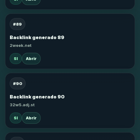
#89
Backlink generado 89
2week.net
SI
Abrir
#90
Backlink generado 90
32w5.adj.st
SI
Abrir