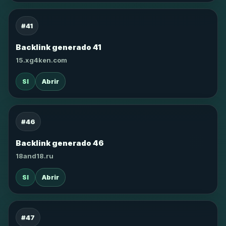
#41
Backlink generado 41
15.xg4ken.com
SI
Abrir
#46
Backlink generado 46
18and18.ru
SI
Abrir
#47