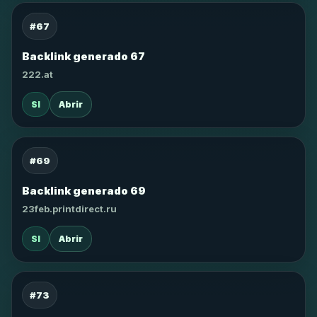
#67
Backlink generado 67
222.at
SI
Abrir
#69
Backlink generado 69
23feb.printdirect.ru
SI
Abrir
#73