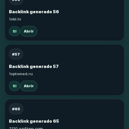
Backlink generado 56
1obl.tv
SI
Abrir
#57
Backlink generado 57
1optomed.ru
SI
Abrir
#65
Backlink generado 65
2110.xg4ken.com