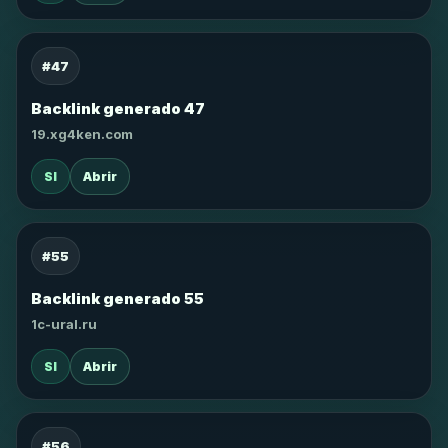
#47
Backlink generado 47
19.xg4ken.com
SI
Abrir
#55
Backlink generado 55
1c-ural.ru
SI
Abrir
#56