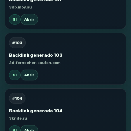
3db.moy.su
SI
Abrir
#103
Backlink generado 103
3d-fernseher-kaufen.com
SI
Abrir
#104
Backlink generado 104
3knife.ru
SI
Abrir