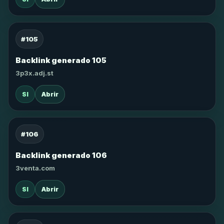
#105
Backlink generado 105
3p3x.adj.st
SI
Abrir
#106
Backlink generado 106
3venta.com
SI
Abrir