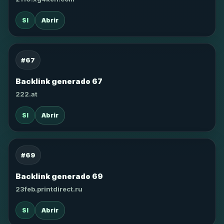
SI
Abrir
#67
Backlink generado 67
222.at
SI
Abrir
#69
Backlink generado 69
23feb.printdirect.ru
SI
Abrir