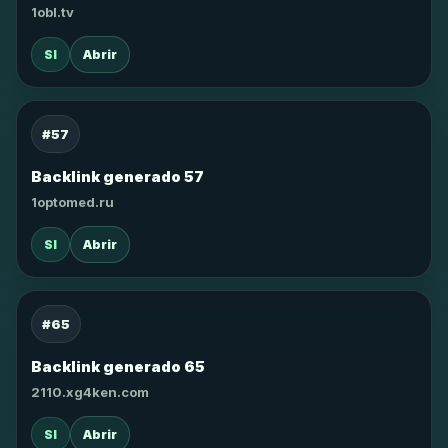
1obl.tv
SI
Abrir
#57
Backlink generado 57
1optomed.ru
SI
Abrir
#65
Backlink generado 65
2110.xg4ken.com
SI
Abrir