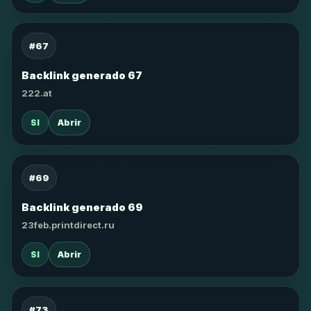
#67
Backlink generado 67
222.at
SI
Abrir
#69
Backlink generado 69
23feb.printdirect.ru
SI
Abrir
#73