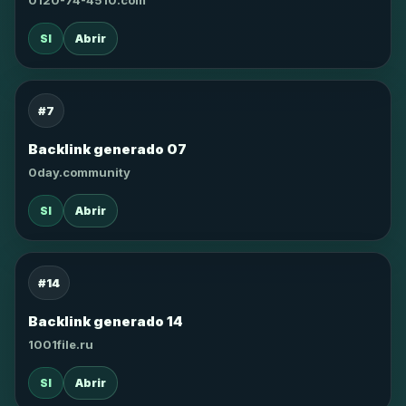
0120-74-4510.com
SI
Abrir
#7
Backlink generado 07
0day.community
SI
Abrir
#14
Backlink generado 14
1001file.ru
SI
Abrir