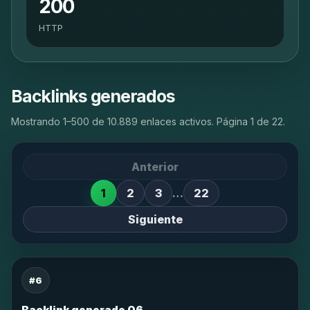
200
HTTP
Backlinks generados
Mostrando 1–500 de 10.889 enlaces activos. Página 1 de 22.
Anterior
1
2
3
…
22
Siguiente
#6
Backlink generado 06