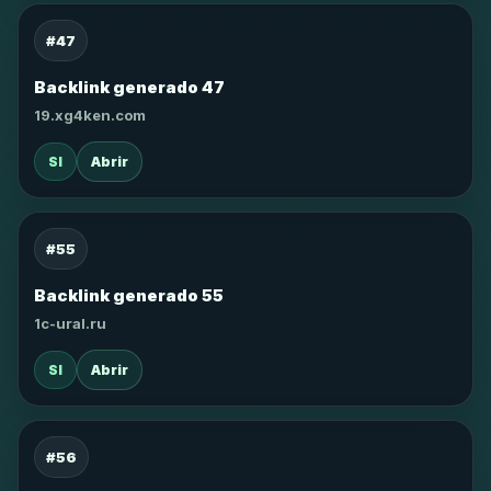
#47
Backlink generado 47
19.xg4ken.com
SI
Abrir
#55
Backlink generado 55
1c-ural.ru
SI
Abrir
#56