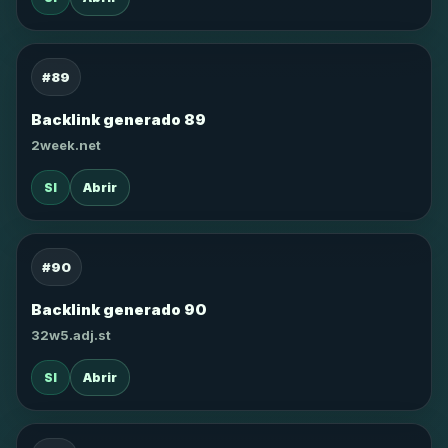
#89
Backlink generado 89
2week.net
SI
Abrir
#90
Backlink generado 90
32w5.adj.st
SI
Abrir