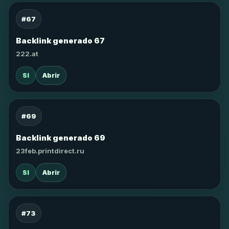
#67
Backlink generado 67
222.at
SI
Abrir
#69
Backlink generado 69
23feb.printdirect.ru
SI
Abrir
#73