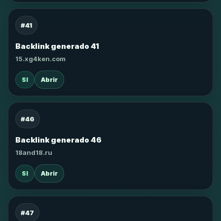
#41
Backlink generado 41
15.xg4ken.com
SI
Abrir
#46
Backlink generado 46
18and18.ru
SI
Abrir
#47