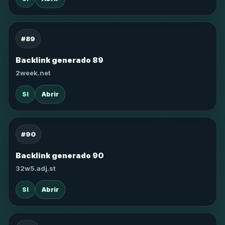
#89
Backlink generado 89
2week.net
SI
Abrir
#90
Backlink generado 90
32w5.adj.st
SI
Abrir