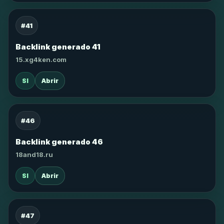
#41
Backlink generado 41
15.xg4ken.com
SI
Abrir
#46
Backlink generado 46
18and18.ru
SI
Abrir
#47