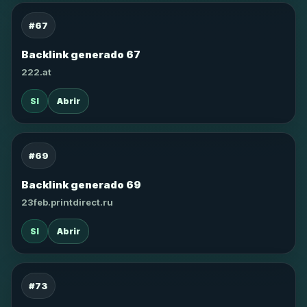
#67
Backlink generado 67
222.at
SI
Abrir
#69
Backlink generado 69
23feb.printdirect.ru
SI
Abrir
#73