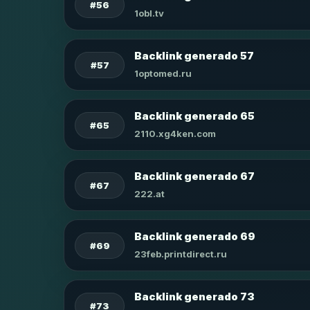
#56
1obl.tv
Backlink generado 57
#57
1optomed.ru
Backlink generado 65
#65
2110.xg4ken.com
Backlink generado 67
#67
222.at
Backlink generado 69
#69
23feb.printdirect.ru
Backlink generado 73
#73