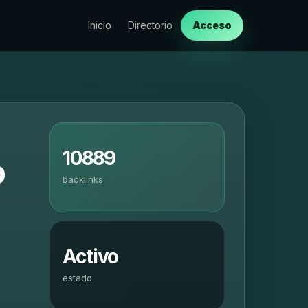
Inicio
Directorio
Acceso
10889
b
backlinks
Activo
estado