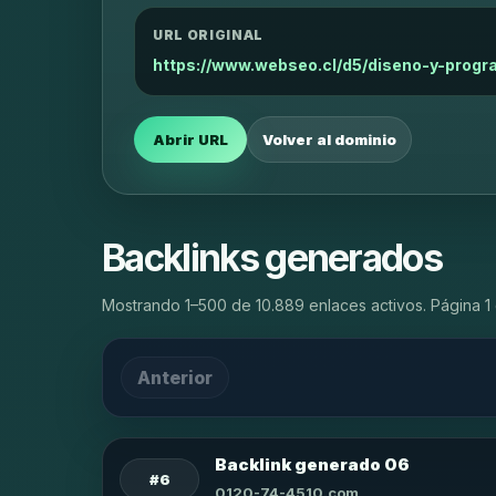
URL ORIGINAL
https://www.webseo.cl/d5/diseno-y-prog
Abrir URL
Volver al dominio
Backlinks generados
Mostrando 1–500 de 10.889 enlaces activos. Página 1 
Anterior
Backlink generado 06
#6
0120-74-4510.com