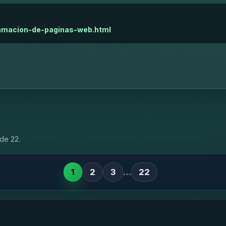
ramacion-de-paginas-web.html
de 22.
1
2
3
…
22