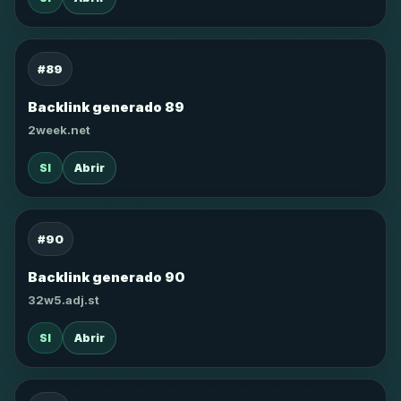
#89
Backlink generado 89
2week.net
SI
Abrir
#90
Backlink generado 90
32w5.adj.st
SI
Abrir