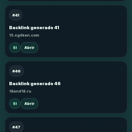
#41
Backlink generado 41
15.xg4ken.com
SI
Abrir
#46
Backlink generado 46
18and18.ru
SI
Abrir
#47