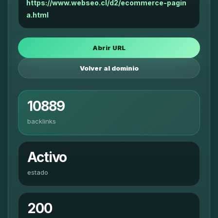
https://www.webseo.cl/d2/ecommerce-pagin
a.html
Abrir URL
Volver al dominio
10889
backlinks
Activo
estado
200