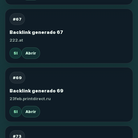
#67
Backlink generado 67
222.at
SI
Abrir
#69
Backlink generado 69
23feb.printdirect.ru
SI
Abrir
#73