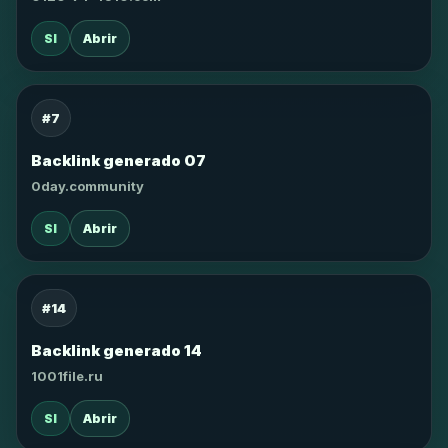
SI
Abrir
#7
Backlink generado 07
0day.community
SI
Abrir
#14
Backlink generado 14
1001file.ru
SI
Abrir