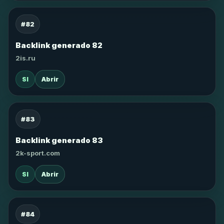
#82
Backlink generado 82
2is.ru
SI
Abrir
#83
Backlink generado 83
2k-sport.com
SI
Abrir
#84