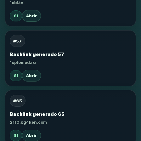
1obl.tv
SI
Abrir
#57
Backlink generado 57
1optomed.ru
SI
Abrir
#65
Backlink generado 65
2110.xg4ken.com
SI
Abrir