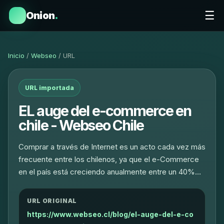
☰
Onion
.
Inicio
/
Webseo
/ URL
URL importada
EL auge del e-commerce en
chile - Webseo Chile
Comprar a través de Internet es un acto cada vez más
frecuente entre los chilenos, ya que el e-Commerce
en el país está creciendo anualmente entre un 40%…
URL ORIGINAL
https://www.webseo.cl/blog/el-auge-del-e-co