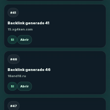
#41
Backlink generado 41
15.xg4ken.com
SI
Abrir
#46
Backlink generado 46
18and18.ru
SI
Abrir
#47