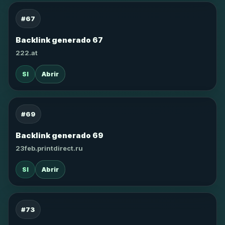
#67
Backlink generado 67
222.at
SI
Abrir
#69
Backlink generado 69
23feb.printdirect.ru
SI
Abrir
#73