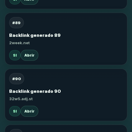
#89
Backlink generado 89
2week.net
SI
Abrir
#90
Backlink generado 90
32w5.adj.st
SI
Abrir