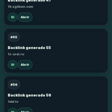
Backlink generado 47
19.xg4ken.com
SI
Abrir
#55
Backlink generado 55
1c-ural.ru
SI
Abrir
#56
Backlink generado 56
1obl.tv