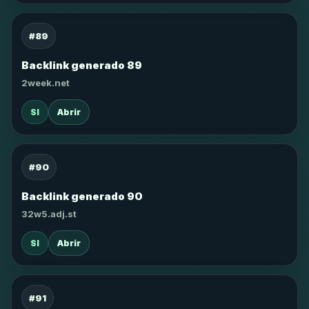
#89
Backlink generado 89
2week.net
SI
Abrir
#90
Backlink generado 90
32w5.adj.st
SI
Abrir
#91