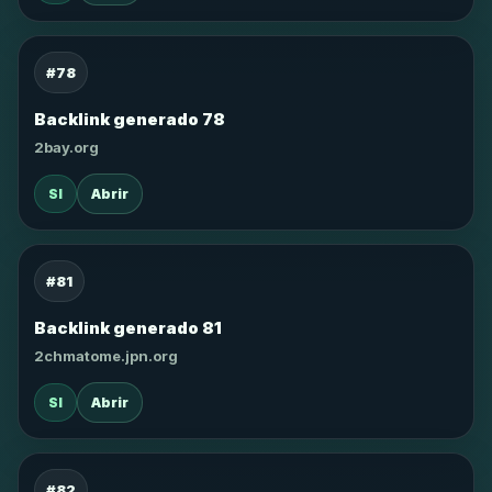
#78
Backlink generado 78
2bay.org
SI
Abrir
#81
Backlink generado 81
2chmatome.jpn.org
SI
Abrir
#82