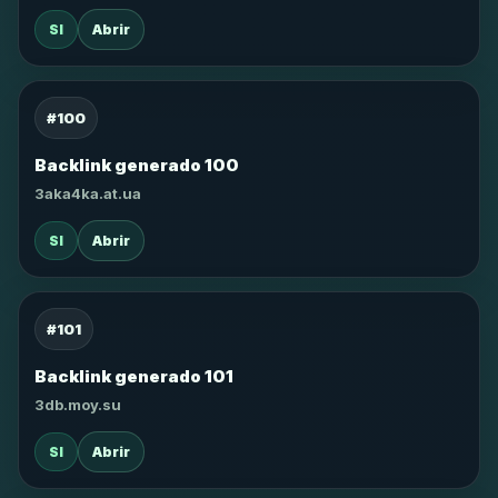
SI
Abrir
#100
Backlink generado 100
3aka4ka.at.ua
SI
Abrir
#101
Backlink generado 101
3db.moy.su
SI
Abrir