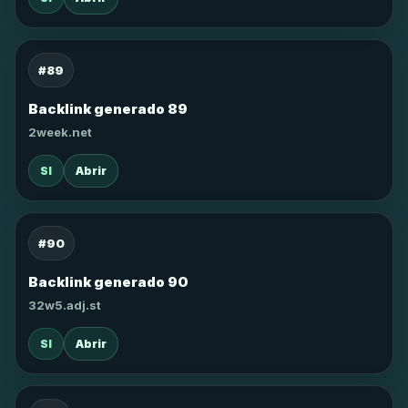
#89
Backlink generado 89
2week.net
SI
Abrir
#90
Backlink generado 90
32w5.adj.st
SI
Abrir