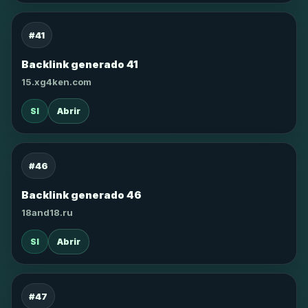
#41
Backlink generado 41
15.xg4ken.com
SI
Abrir
#46
Backlink generado 46
18and18.ru
SI
Abrir
#47