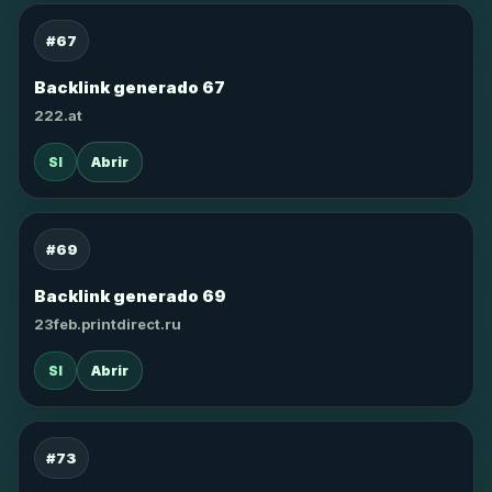
#67
Backlink generado 67
222.at
SI
Abrir
#69
Backlink generado 69
23feb.printdirect.ru
SI
Abrir
#73